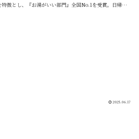
を特徴とし、『お湯がいい部門』全国No.1を受賞。日帰り
てもご利用いただけます。ご宴会のお食事プラン...
2025.06.17