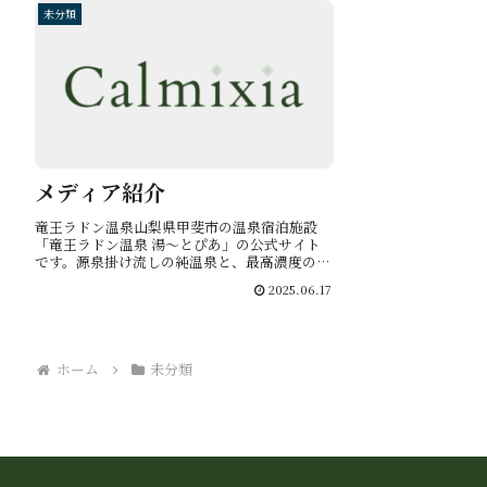
未分類
メディア紹介
竜王ラドン温泉山梨県甲斐市の温泉宿泊施設
「竜王ラドン温泉 湯〜とぴあ」の公式サイト
です。源泉掛け流しの純温泉と、最高濃度のラ
ドン温泉を特徴とし、『お湯がいい部門』全国
2025.06.17
No.1を受賞。日帰り温泉としてもご利用いただ
けます。ご宴会のお食事プラン...
ホーム
未分類